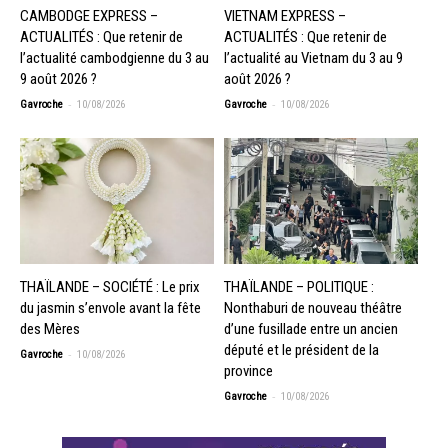
CAMBODGE EXPRESS –
VIETNAM EXPRESS –
ACTUALITÉS : Que retenir de
ACTUALITÉS : Que retenir de
l’actualité cambodgienne du 3 au
l’actualité au Vietnam du 3 au 9
9 août 2026 ?
août 2026 ?
-
-
Gavroche
10/08/2026
Gavroche
10/08/2026
THAÏLANDE – SOCIÉTÉ : Le prix
THAÏLANDE – POLITIQUE :
du jasmin s’envole avant la fête
Nonthaburi de nouveau théâtre
des Mères
d’une fusillade entre un ancien
député et le président de la
-
Gavroche
10/08/2026
province
-
Gavroche
10/08/2026