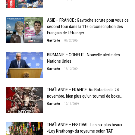
ASIE – FRANCE : Gavroche scrute pour vous ce
second tour dans la 11e circonscription des
Français de l’étranger
-
Gavroche
07/07/2024
BIRMANIE – CONFLIT : Nouvelle alerte des
Nations Unies
-
Gavroche
15/12/2024
THAÏLANDE – FRANCE: Au Bataclan le 24
novembre, bien plus qu’un tournoi de boxe…
-
Gavroche
12/11/2019
THAÏLANDE – FESTIVAL: Les six plus beaux
«Loy Krathong» du royaume selon TAT