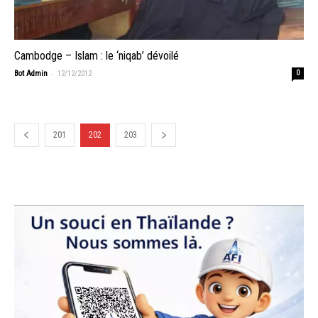
Cambodge – Islam : le ‘niqab’ dévoilé
-
Bot Admin
12/12/2012
0
201
202
203