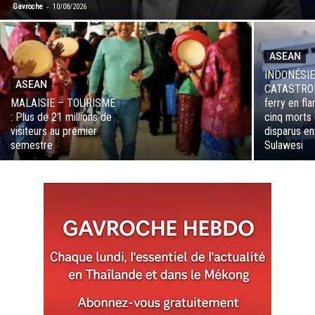
-
Gavroche
10/08/2026
ASEAN
INDONÉSIE
ASEAN
CATASTROP
MALAISIE – TOURISME
ferry en fl
: Plus de 21 millions de
cinq morts 
visiteurs au premier
disparus en
semestre
Sulawesi