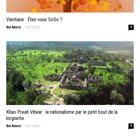
Vientiane : Êtes-vous SoSo ?
-
Bot Admin
16/12/2012
0
Khao Preah Vihear : le nationalisme par le petit bout de la
lorgnette
-
Bot Admin
12/12/2012
0