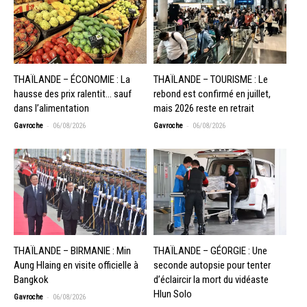
THAÏLANDE – ÉCONOMIE : La
THAÏLANDE – TOURISME : Le
hausse des prix ralentit… sauf
rebond est confirmé en juillet,
dans l’alimentation
mais 2026 reste en retrait
-
-
Gavroche
06/08/2026
Gavroche
06/08/2026
THAÏLANDE – BIRMANIE : Min
THAÏLANDE – GÉORGIE : Une
Aung Hlaing en visite officielle à
seconde autopsie pour tenter
Bangkok
d’éclaircir la mort du vidéaste
Hlun Solo
-
Gavroche
06/08/2026