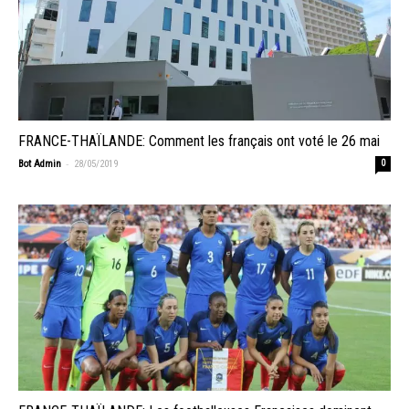
FRANCE-THAÏLANDE: Comment les français ont voté le 26 mai
-
Bot Admin
28/05/2019
0