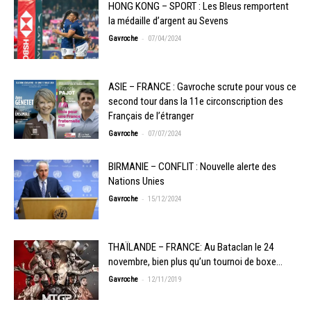
HONG KONG – SPORT : Les Bleus remportent
la médaille d’argent au Sevens
-
Gavroche
07/04/2024
ASIE – FRANCE : Gavroche scrute pour vous ce
second tour dans la 11e circonscription des
Français de l’étranger
-
Gavroche
07/07/2024
BIRMANIE – CONFLIT : Nouvelle alerte des
Nations Unies
-
Gavroche
15/12/2024
THAÏLANDE – FRANCE: Au Bataclan le 24
novembre, bien plus qu’un tournoi de boxe…
-
Gavroche
12/11/2019