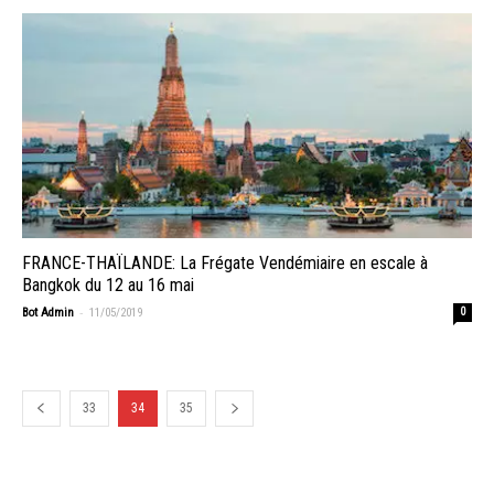
FRANCE-THAÏLANDE: La Frégate Vendémiaire en escale à
Bangkok du 12 au 16 mai
-
Bot Admin
11/05/2019
0
33
34
35