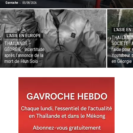
-
Gavroche
05/08/2026
L'ASIE E
L'ASIE EN EUROPE
THAÏLAND
THAÏLANDE –
SOCIÉTÉ : 
GÉORGIE : Incertitude
l’aide pour
après l’annonce de la
Youtubeur t
mort de Hlun Solo
en Géorgie