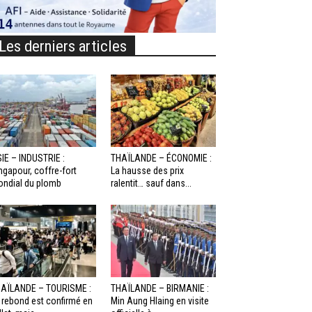
Les derniers articles
IE – INDUSTRIE :
THAÏLANDE – ÉCONOMIE :
ngapour, coffre-fort
La hausse des prix
ndial du plomb
ralentit… sauf dans...
AÏLANDE – TOURISME :
THAÏLANDE – BIRMANIE :
 rebond est confirmé en
Min Aung Hlaing en visite