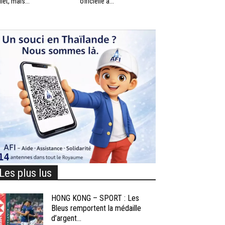
llet, mais...
officielle à...
Les plus lus
HONG KONG – SPORT : Les
Bleus remportent la médaille
d’argent...