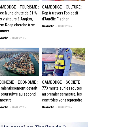
AMBODGE – TOURISME :
CAMBODGE – CULTURE :
ce à une chute de 31 %
Kep à travers l’objectif
s visiteurs à Angkor,
d’Aurélie Fischer
em Reap cherche à se
-
Gavroche
07/08/2026
lancer
-
vroche
07/08/2026
DONÉSIE – ÉCONOMIE :
CAMBODGE – SOCIÉTÉ :
 ralentissement devrait
773 morts sur les routes
 poursuivre au second
au premier semestre, les
mestre
contrôles vont reprendre
-
-
vroche
07/08/2026
Gavroche
07/08/2026