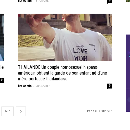
-
Bot Admin
31/05/2017
0
lle
THAILANDE Un couple homosexuel hispano-
américain obtient la garde de son enfant né d’une
mère porteuse thaïlandaise
0
-
Bot Admin
28/04/2017
0
637
Page 611 sur 637