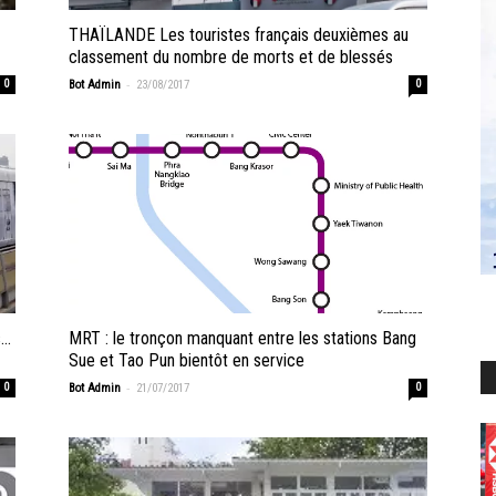
THAÏLANDE Les touristes français deuxièmes au
classement du nombre de morts et de blessés
-
0
Bot Admin
23/08/2017
0
s…
MRT : le tronçon manquant entre les stations Bang
Sue et Tao Pun bientôt en service
-
0
Bot Admin
21/07/2017
0