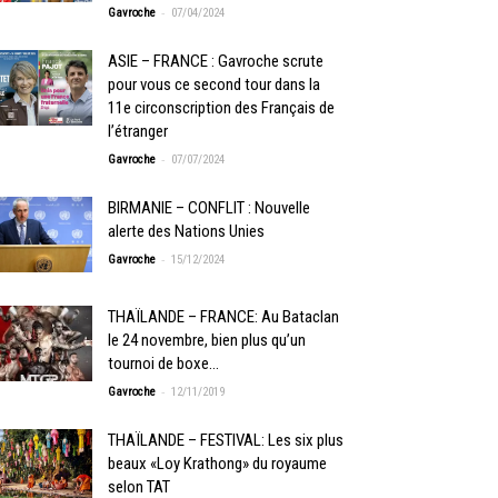
-
Gavroche
07/04/2024
ASIE – FRANCE : Gavroche scrute
pour vous ce second tour dans la
11e circonscription des Français de
l’étranger
-
Gavroche
07/07/2024
BIRMANIE – CONFLIT : Nouvelle
alerte des Nations Unies
-
Gavroche
15/12/2024
THAÏLANDE – FRANCE: Au Bataclan
le 24 novembre, bien plus qu’un
tournoi de boxe…
-
Gavroche
12/11/2019
THAÏLANDE – FESTIVAL: Les six plus
beaux «Loy Krathong» du royaume
selon TAT