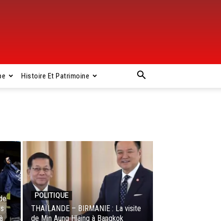
pe
Histoire Et Patrimoine
POLITIQUE
de
es
THAÏLANDE – BIRMANIE : La visite
à
de Min Aung Hlaing à Bangkok