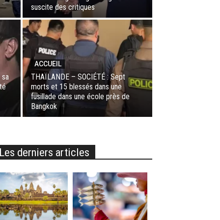
suscite des critiques
ACCUEIL
 sa
THAÏLANDE – SOCIÉTÉ : Sept
sté
morts et 15 blessés dans une
fusillade dans une école près de
Bangkok
Les derniers articles