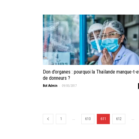
Don d’organes : pourquoi la Thaïlande manque-t-e
de donneurs ?
-
Bot Admin
09/05/2017
...
...
1
610
611
612