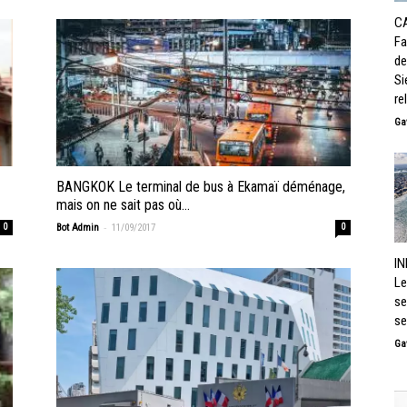
C
Fa
de
Si
re
Ga
BANGKOK Le terminal de bus à Ekamaï déménage,
mais on ne sait pas où…
-
0
Bot Admin
11/09/2017
0
IN
Le
se
se
Ga