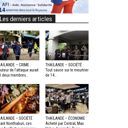
Les derniers articles
AÏLANDE – CRIME :
THAÏLANDE – SOCIÉTÉ :
auteur de l’attaque aurait
Tout savoir sur le meurtrier
é deux membres...
de 14...
AÏLANDE – SOCIÉTÉ :
THAÏLANDE – ÉCONOMIE :
ant Nonthaburi, ces
Acheté par Central, Max