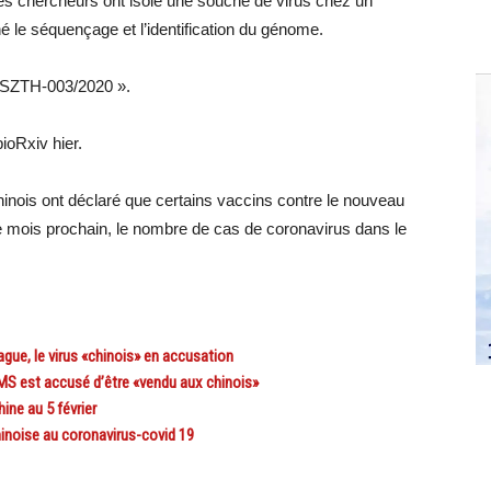
 les chercheurs ont isolé une souche de virus chez un
né le séquençage et l’identification du génome.
/SZTH-003/2020 ».
ioRxiv hier.
hinois ont déclaré que certains vaccins contre le nouveau
 le mois prochain, le nombre de cas de coronavirus dans le
ue, le virus «chinois» en accusation
S est accusé d’être «vendu aux chinois»
ine au 5 février
hinoise au coronavirus-covid 19