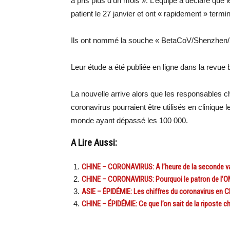
a pris plus d’un mois ». L’équipe a déclaré que
patient le 27 janvier et ont « rapidement » termi
Ils ont nommé la souche « BetaCoV/Shenzhen
Leur étude a été publiée en ligne dans la revue b
La nouvelle arrive alors que les responsables c
coronavirus pourraient être utilisés en clinique
monde ayant dépassé les 100 000.
A Lire Aussi:
CHINE – CORONAVIRUS: A l’heure de la seconde vag
CHINE – CORONAVIRUS: Pourquoi le patron de l’OM
ASIE – ÉPIDÉMIE: Les chiffres du coronavirus en Ch
CHINE – ÉPIDÉMIE: Ce que l’on sait de la riposte c