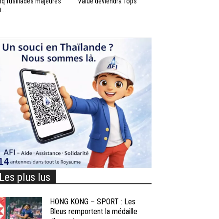
nq fusillades majeures
Value deviendra Tops
...
Les plus lus
HONG KONG – SPORT : Les
Bleus remportent la médaille