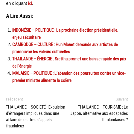
en cliquant
ici
.
A Lire Aussi:
INDONÉSIE – POLITIQUE : La prochaine élection présidentielle,
enjeu sécuritaire
CAMBODGE – CULTURE : Hun Manet demande aux artistes de
promouvoir les valeurs culturelles
THAÏLANDE – ÉNERGIE : Srettha promet une baisse rapide des prix
de l’énergie
MALAISIE – POLITIQUE : L’abandon des poursuites contre un vice-
premier ministre alimente la colère
Précédent
Suivant
THAÏLANDE – SOCIÉTÉ : Expulsion
THAÏLANDE – TOURISME : Le
d’étrangers impliqués dans une
Japon, alternative aux escapades
affaire de centres d’appels
thaïlandaises ?
frauduleux