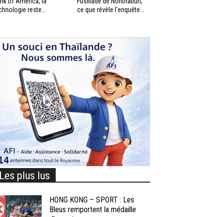
nk of America, la
Fusillade de Nonthaburi,
chnologie reste...
ce que révèle l’enquête...
Les plus lus
HONG KONG – SPORT : Les
Bleus remportent la médaille