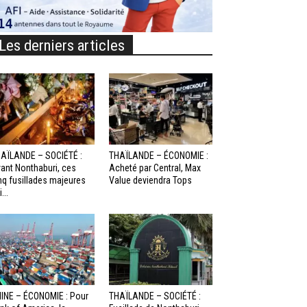
Les derniers articles
AÏLANDE – SOCIÉTÉ :
THAÏLANDE – ÉCONOMIE :
ant Nonthaburi, ces
Acheté par Central, Max
nq fusillades majeures
Value deviendra Tops
...
INE – ÉCONOMIE : Pour
THAÏLANDE – SOCIÉTÉ :