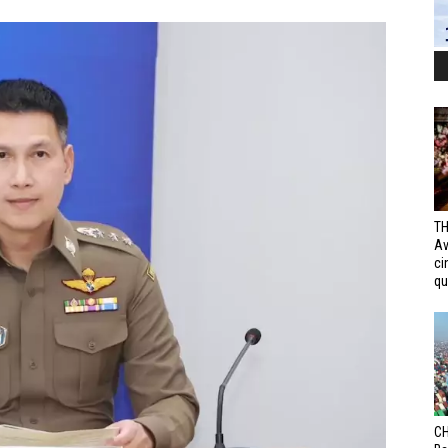
TH
Av
ci
qui
CH