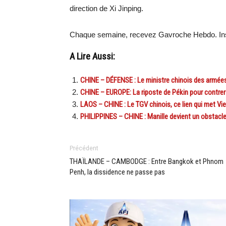
direction de Xi Jinping.
Chaque semaine, recevez Gavroche Hebdo. Ins
A Lire Aussi:
CHINE – DÉFENSE : Le ministre chinois des armée
CHINE – EUROPE: La riposte de Pékin pour contrer l
LAOS – CHINE : Le TGV chinois, ce lien qui met Vi
PHILIPPINES – CHINE : Manille devient un obstacl
Précédent
THAÏLANDE – CAMBODGE : Entre Bangkok et Phnom
Penh, la dissidence ne passe pas