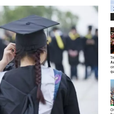
TH
Av
ci
qui
CH