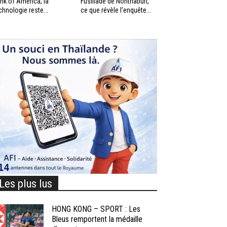
nk of America, la
Fusillade de Nonthaburi,
chnologie reste...
ce que révèle l’enquête...
Les plus lus
HONG KONG – SPORT : Les
Bleus remportent la médaille