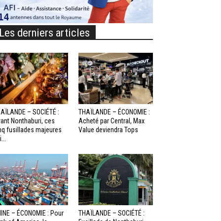
Les derniers articles
AÏLANDE – SOCIÉTÉ :
THAÏLANDE – ÉCONOMIE :
ant Nonthaburi, ces
Acheté par Central, Max
nq fusillades majeures
Value deviendra Tops
...
INE – ÉCONOMIE : Pour
THAÏLANDE – SOCIÉTÉ :