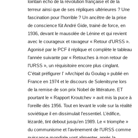
lointain écho de la révolution française et de la
terreur ainsi que de ses répliques ultérieures ? Une
fascination pour l’horrible ? Un ancêtre de la prise
de conscience fût André Gide, trainé de force, en
1936, devant le mausolée de Lénine et qui revient
avec le courageux et ravageur « Retour d’URSS ».
Agonisé par le PCF il réplique et complète le tableau
l’année suivante par « Retouches à mon retour de
l’URSS », un réquisitoire encore plus cinglant.
C’était préfigurer l' »Archipel du Goulag » publié en
France en 1974 et le discours de Solenitsyne lors
de la remise de son prix Nobel de littérature. ET
pourtant le « Rapport Kroutchev » avit mis la puce à
l’oreille dès 1956. Tout en levant le voile sur la réalité
soviétique il en dissimulait l’essentiel. L’édifice,
lézardé, tint debout jusqu’en 1989. Le « triomphe »
du communisme et l’avènement de l’URSS comme
puissance mondiale vont alimenter, après la