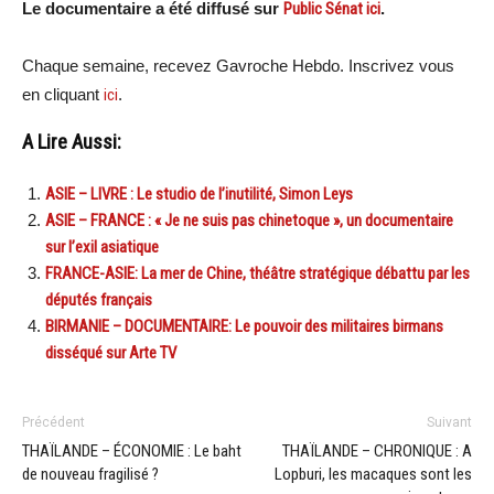
Le documentaire a été diffusé sur
Public Sénat ici
.
Chaque semaine, recevez Gavroche Hebdo. Inscrivez vous
en cliquant
ici
.
A Lire Aussi:
ASIE – LIVRE : Le studio de l’inutilité, Simon Leys
ASIE – FRANCE : « Je ne suis pas chinetoque », un documentaire
sur l’exil asiatique
FRANCE-ASIE: La mer de Chine, théâtre stratégique débattu par les
députés français
BIRMANIE – DOCUMENTAIRE: Le pouvoir des militaires birmans
disséqué sur Arte TV
Précédent
Suivant
THAÏLANDE – ÉCONOMIE : Le baht
THAÏLANDE – CHRONIQUE : A
de nouveau fragilisé ?
Lopburi, les macaques sont les