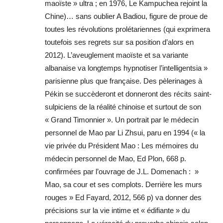
maoïste » ultra ; en 1976, Le Kampuchea rejoint la
Chine)… sans oublier A Badiou, figure de proue de
toutes les révolutions prolétariennes (qui exprimera
toutefois ses regrets sur sa position d’alors en
2012). L’aveuglement maoïste et sa variante
albanaise va longtemps hypnotiser l’intelligentsia »
parisienne plus que française. Des pèlerinages à
Pékin se succèderont et donneront des récits saint-
sulpiciens de la réalité chinoise et surtout de son
« Grand Timonnier ». Un portrait par le médecin
personnel de Mao par Li Zhsui, paru en 1994 (« la
vie privée du Président Mao : Les mémoires du
médecin personnel de Mao, Ed Plon, 668 p.
confirmées par l’ouvrage de J.L. Domenach : »
Mao, sa cour et ses complots. Derrière les murs
rouges » Ed Fayard, 2012, 566 p) va donner des
précisions sur la vie intime et « édifiante » du