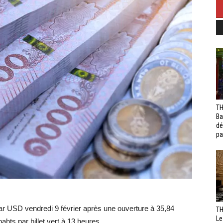
TH
Ba
dé
pa
 par USD vendredi 9 février après une ouverture à 35,84
TH
Le
ahts par billet vert à 13 heures.