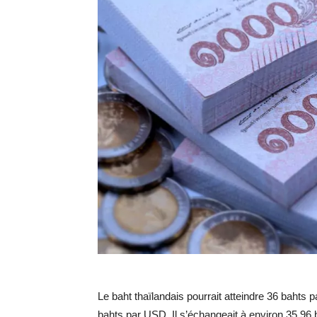
Le baht thaïlandais pourrait atteindre 36 bahts
bahts par USD. Il s’échangeait à environ 35,96 b