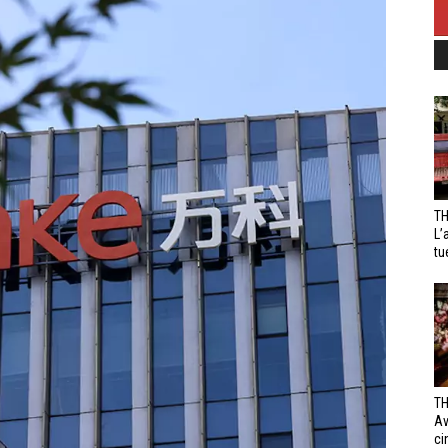
TH
L’
tu
TH
Av
ci