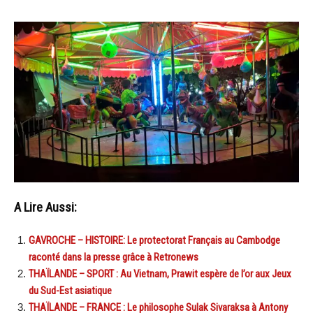
A Lire Aussi:
GAVROCHE – HISTOIRE: Le protectorat Français au Cambodge
raconté dans la presse grâce à Retronews
THAÏLANDE – SPORT : Au Vietnam, Prawit espère de l’or aux Jeux
du Sud-Est asiatique
THAÏLANDE – FRANCE : Le philosophe Sulak Sivaraksa à Antony