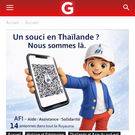
Accueil
Accueil
Accueil
Histoire et Patrimoine
Thaïlande et Asie du sud-est