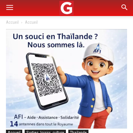
Accueil
Accueil
Accueil
Sorties, loisirs, culture
Thaïlande