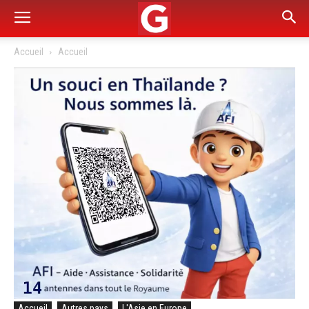
Accueil
Accueil
Accueil
Autres pays
L'Asie en Europe