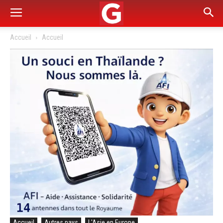
Accueil
Accueil
Accueil
Autres pays
L'Asie en Europe