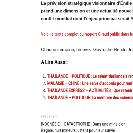
La prévision stratégique visionnaire d’Émile 
prend une dimension et une actualité nouvell
conflit mondial dont l’enjeu principal serait 
Voici le texte complet du rapport Giraud publié dans l
Chaque semaine, recevez Gavroche Hebdo. Ins
A Lire Aussi:
THAÏLANDE – POLITIQUE : Le sénat thaïlandais renouv
MALAISIE – CHINE : Une salve d’accords pour renfo
THAÏLANDE EXPRESS – ACTUALITÉS : Que retenir de
THAÏLANDE – POLITIQUE: La mémoire des «chemise
Précédent
INDONÉSIE – CATASTROPHE : Dans une mine d’or
illégale, huit mineurs luttent pour leur survie