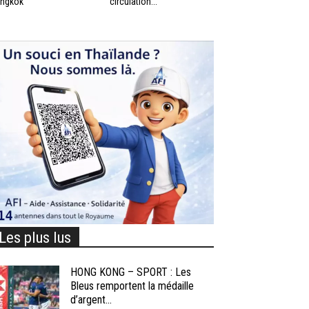
ngkok
circulation...
Les plus lus
HONG KONG – SPORT : Les
Bleus remportent la médaille
d’argent...