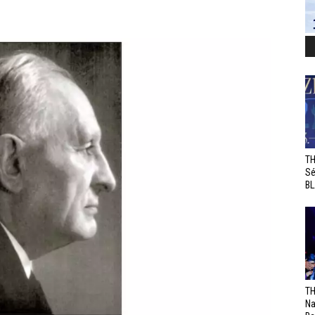
TH
Sé
BL
TH
Na