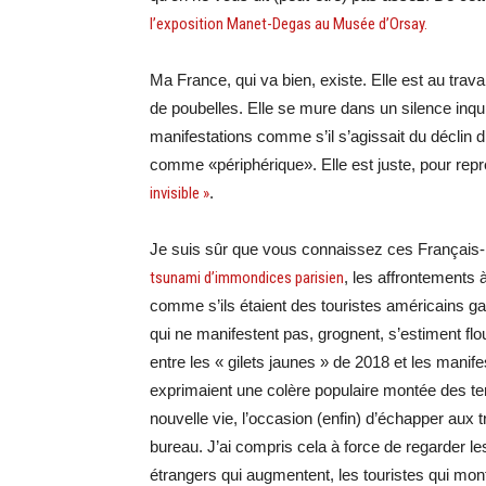
l’exposition Manet-Degas au Musée d’Orsay.
Ma France, qui va bien, existe. Elle est au trav
de poubelles. Elle se mure dans un silence inquie
manifestations comme s’il s’agissait du déclin 
comme «périphérique». Elle est juste, pour re
invisible »
.
Je suis sûr que vous connaissez ces Français-
tsunami d’immondices parisien
, les affrontements 
comme s’ils étaient des touristes américains g
qui ne manifestent pas, grognent, s’estiment flo
entre les « gilets jaunes » de 2018 et les manif
exprimaient une colère populaire montée des terr
nouvelle vie, l’occasion (enfin) d’échapper aux t
bureau. J’ai compris cela à force de regarder l
étrangers qui augmentent, les touristes qui monte