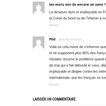
les mots ont-ils encore un sens ?
La dictature dure et impitoyable en
la Corée du Nord ou de Téhéran à mo
Répondre
Phil
28/03/2023 at 8:36 pm
Voilà où cela mène de s’informer que
et ne supportent plus 80% des frança
retraites résume le problème quand il
de trop qui a fait débordé le vase, dé
impitoyable et dirigée contre les i
internationale, que les français se so
Répondre
LAISSER UN COMMENTAIRE