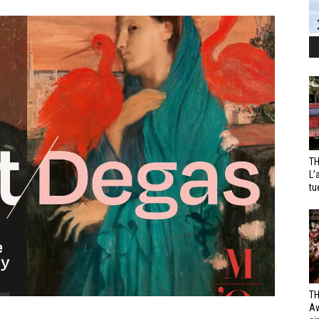
TH
L’
tu
TH
Av