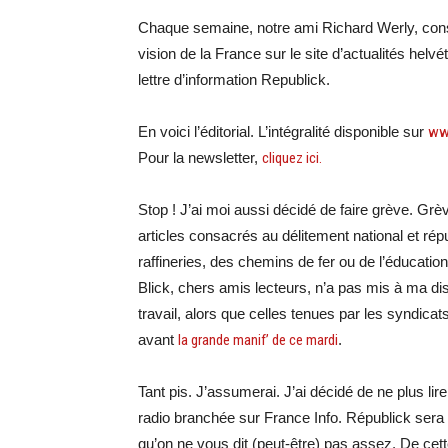
Chaque semaine, notre ami Richard Werly, consei
vision de la France sur le site d’actualités hel
lettre d’information Republick.
En voici l’éditorial. L’intégralité disponible sur
www
Pour la newsletter,
cliquez ici.
Stop ! J’ai moi aussi décidé de faire grève. Grè
articles consacrés au délitement national et r
raffineries, des chemins de fer ou de l’éducatio
Blick, chers amis lecteurs, n’a pas mis à ma di
travail, alors que celles tenues par les syndica
avant
la grande manif’ de ce mardi
.
Tant pis. J’assumerai. J’ai décidé de ne plus lire
radio branchée sur France Info. Républick sera
qu’on ne vous dit (peut-être) pas assez. De cet