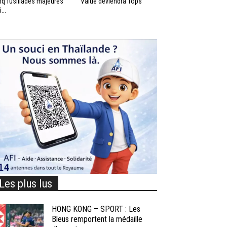
nq fusillades majeures
Value deviendra Tops
...
Les plus lus
HONG KONG – SPORT : Les
Bleus remportent la médaille