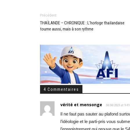
Précédent
THAÏLANDE – CHRONIQUE : L’horloge thaïlandaise
tourne aussi, mais à son rythme
4 Commentaires
vérité et mensonge
04/04/2023 at 9:4
Il ne faut pas sauter au plafond surto
l’idéologie et le parti-pris vous su
l’enregistrement qui prouve que le SA