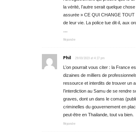
la vérité, l’autre serait quelque cho
assurée » CE QUI CHANGE TOUT … à
de leur vie. La police tue dit-il, aux
…
Répondre
Phil
29/03/2023 at 4:27 pm
L’on pourrait vous citer : la France
dizaines de milliers de professionnel
ressource et interdits de trouver un 
l’interdiction au Samu de se rendre s
graves, dont un dans le comas (publié
criminelles du gouvernement en place
peut-être en Thailande, tout va bien.
Répondre