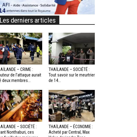
Les derniers articles
AÏLANDE – CRIME :
THAÏLANDE – SOCIÉTÉ :
auteur de l’attaque aurait
Tout savoir sur le meurtrier
é deux membres...
de 14...
AÏLANDE – SOCIÉTÉ :
THAÏLANDE – ÉCONOMIE :
ant Nonthaburi, ces
Acheté par Central, Max