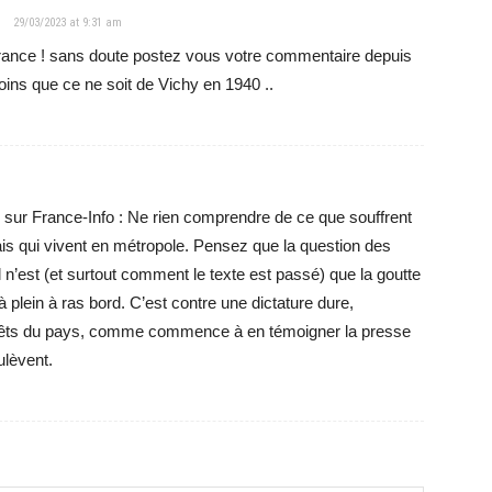
29/03/2023 at 9:31 am
 France ! sans doute postez vous votre commentaire depuis
ins que ce ne soit de Vichy en 1940 ..
 sur France-Info : Ne rien comprendre de ce que souffrent
is qui vivent en métropole. Pensez que la question des
 n’est (et surtout comment le texte est passé) que la goutte
jà plein à ras bord. C’est contre une dictature dure,
ntérêts du pays, comme commence à en témoigner la presse
ulèvent.