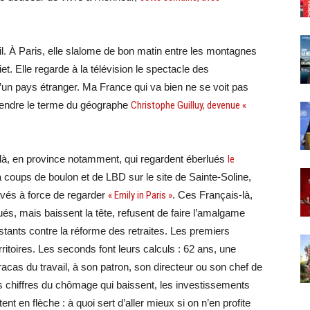
ail. À Paris, elle slalome de bon matin entre les montagnes
t. Elle regarde à la télévision le spectacle des
d’un pays étranger. Ma France qui va bien ne se voit pas
prendre le terme du géographe
Christophe Guilluy, devenue «
là, en province notamment, qui regardent éberlués
le
à coups de boulon et de LBD sur le site de Sainte-Soline,
avés à force de regarder
« Emily in Paris »
. Ces Français-là,
ués, mais baissent la tête, refusent de faire l’amalgame
estants contre la réforme des retraites. Les premiers
itoires. Les seconds font leurs calculs : 62 ans, une
racas du travail, à son patron, son directeur ou son chef de
es chiffres du chômage qui baissent, les investissements
nt en flèche : à quoi sert d’aller mieux si on n’en profite