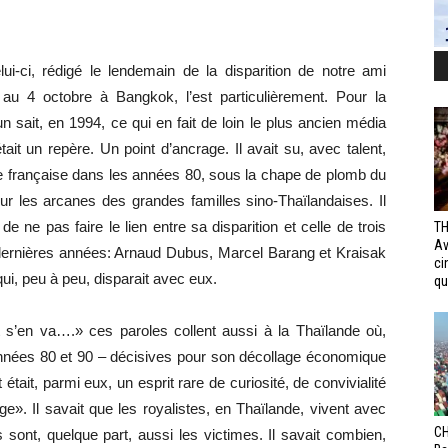
elui-ci, rédigé le lendemain de la disparition de notre ami
u 4 octobre à Bangkok, l’est particulièrement. Pour la
ait, en 1994, ce qui en fait de loin le plus ancien média
t un repère. Un point d’ancrage. Il avait su, avec talent,
ne française dans les années 80, sous la chape de plomb du
r les arcanes des grandes familles sino-Thaïlandaises. Il
 de ne pas faire le lien entre sa disparition et celle de trois
TH
Av
ernières années: Arnaud Dubus, Marcel Barang et Kraisak
ci
i, peu à peu, disparait avec eux.
qui
t s’en va….» ces paroles collent aussi à la Thaïlande où,
années 80 et 90 – décisives pour son décollage économique
ait, parmi eux, un esprit rare de curiosité, de convivialité
uge». Il savait que les royalistes, en Thaïlande, vivent avec
CH
s sont, quelque part, aussi les victimes. Il savait combien,