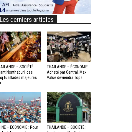
Les derniers articles
AÏLANDE – SOCIÉTÉ :
THAÏLANDE – ÉCONOMIE :
ant Nonthaburi, ces
Acheté par Central, Max
nq fusillades majeures
Value deviendra Tops
...
INE – ÉCONOMIE : Pour
THAÏLANDE – SOCIÉTÉ :