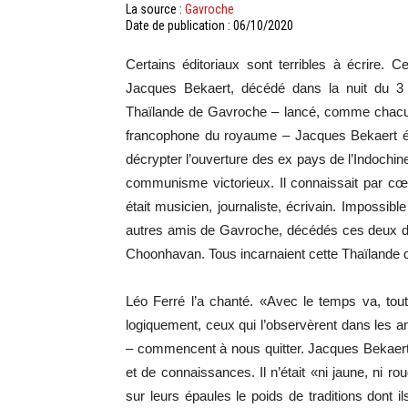
La source :
Gavroche
Date de publication : 06/10/2020
Certains éditoriaux sont terribles à écrire. C
Jacques Bekaert, décédé dans la nuit du 3 a
Thaïlande de Gavroche – lancé, comme chacun s
francophone du royaume – Jacques Bekaert étai
décrypter l’ouverture des ex pays de l’Indochi
communisme victorieux. Il connaissait par cœu
était musicien, journaliste, écrivain. Impossible
autres amis de Gavroche, décédés ces deux d
Choonhavan. Tous incarnaient cette Thaïlande qu
Léo Ferré l’a chanté. «Avec le temps va, tou
logiquement, ceux qui l’observèrent dans les 
– commencent à nous quitter. Jacques Bekaert ét
et de connaissances. Il n’était «ni jaune, ni ro
sur leurs épaules le poids de traditions dont il