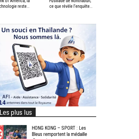
nk of America, la
Fusillade de Nonthaburi,
chnologie reste...
ce que révèle l’enquête...
Les plus lus
HONG KONG – SPORT : Les
Bleus remportent la médaille