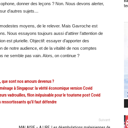
Ba
cophone, donner des leçons ? Non. Nous devons alerter,
te
 sur d’autres sujets…
 modestes moyens, de le relever. Mais Gavroche est
s. Nous essayons toujours aussi d’attirer l’attention de
ion est plurielle. Objectif: essayer d’apporter des
n de notre audience, et de la vitalité de nos comptes
ins ne semble pas vain. Alors, on continue ?
 que sont nos amours devenus ?
age à Singapour: la vérité économique version Covid
s vadrouilles, filon inépuisable pour le tourisme post Covid
essortissants qu’il faut défendre
Suivant
e
MALAISIE – A LIRE: Les déambulations malaisiennes de