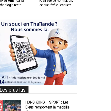
nk of America, la
Fusillade de Nonthaburi,
chnologie reste...
ce que révèle l’enquête...
Les plus lus
HONG KONG – SPORT : Les
Bleus remportent la médaille