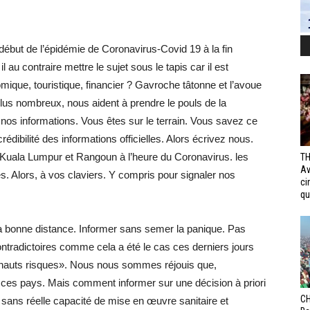
 début de l’épidémie de Coronavirus-Covid 19 à la fin
 au contraire mettre le sujet sous le tapis car il est
mique, touristique, financier ? Gavroche tâtonne et l’avoue
lus nombreux, nous aident à prendre le pouls de la
s informations. Vous êtes sur le terrain. Vous savez ce
édibilité des informations officielles. Alors écrivez nous.
ala Lumpur et Rangoun à l’heure du Coronavirus. les
TH
Av
es. Alors, à vos claviers. Y compris pour signaler nos
ci
qui
a bonne distance. Informer sans semer la panique. Pas
contradictoires comme cela a été le cas ces derniers jours
hauts risques». Nous nous sommes réjouis que,
i ces pays. Mais comment informer sur une décision à priori
CH
e, sans réelle capacité de mise en œuvre sanitaire et