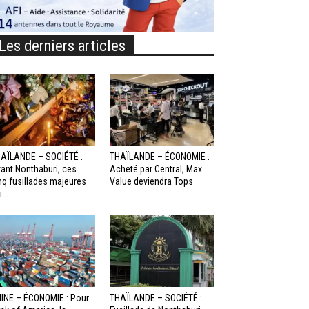
Les derniers articles
AÏLANDE – SOCIÉTÉ :
THAÏLANDE – ÉCONOMIE :
ant Nonthaburi, ces
Acheté par Central, Max
nq fusillades majeures
Value deviendra Tops
...
INE – ÉCONOMIE : Pour
THAÏLANDE – SOCIÉTÉ :