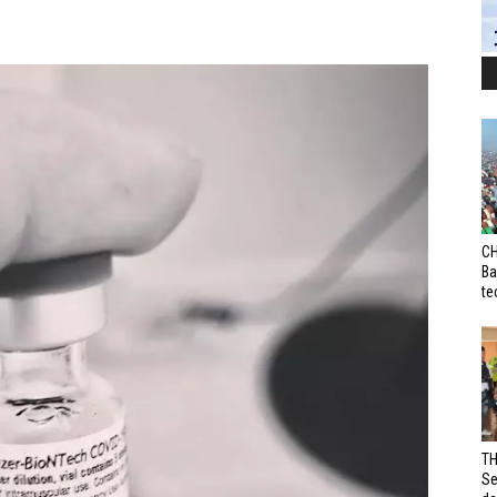
CH
Ba
te
TH
Se