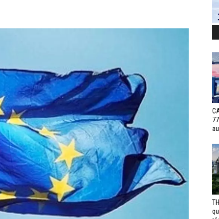
CA
77
au
TH
qu