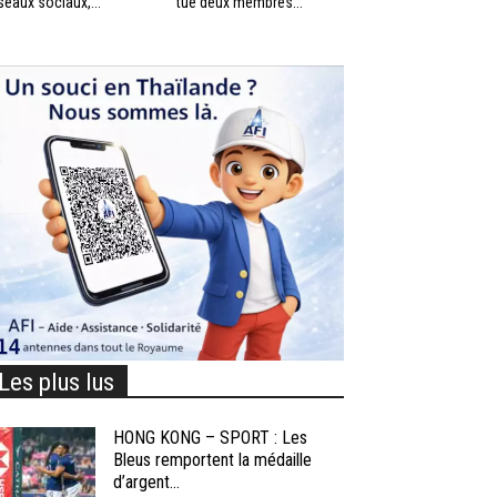
seaux sociaux,...
tué deux membres...
Les plus lus
HONG KONG – SPORT : Les
Bleus remportent la médaille
d’argent...