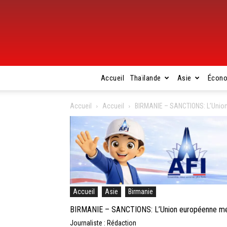
Accueil
Thaïlande
Asie
Écon
Accueil
Accueil
BIRMANIE – SANCTIONS: L’Union
Accueil
Asie
Birmanie
BIRMANIE – SANCTIONS: L’Union européenne met 
Journaliste : Rédaction