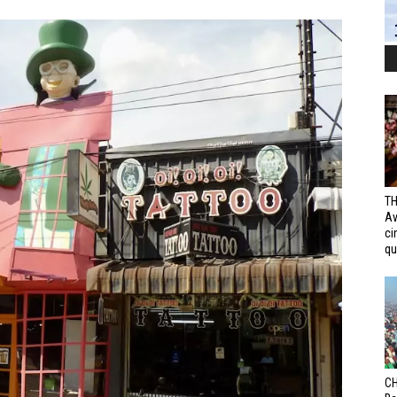
TH
Av
ci
qui
CH