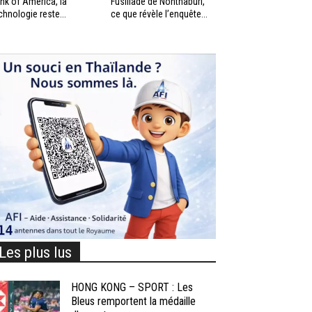
nk of America, la
Fusillade de Nonthaburi,
chnologie reste...
ce que révèle l’enquête...
Les plus lus
HONG KONG – SPORT : Les
Bleus remportent la médaille