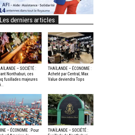
Les derniers articles
AÏLANDE – SOCIÉTÉ :
THAÏLANDE – ÉCONOMIE :
ant Nonthaburi, ces
Acheté par Central, Max
nq fusillades majeures
Value deviendra Tops
...
INE – ÉCONOMIE : Pour
THAÏLANDE – SOCIÉTÉ :