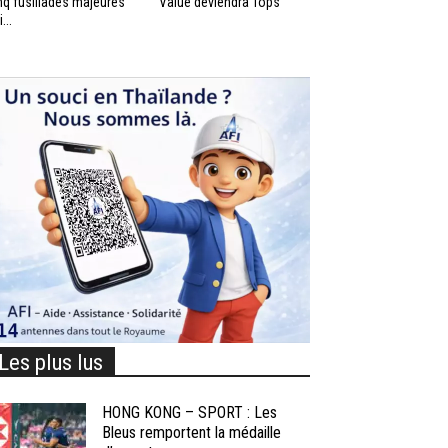
nq fusillades majeures
Value deviendra Tops
...
Les plus lus
HONG KONG – SPORT : Les
Bleus remportent la médaille