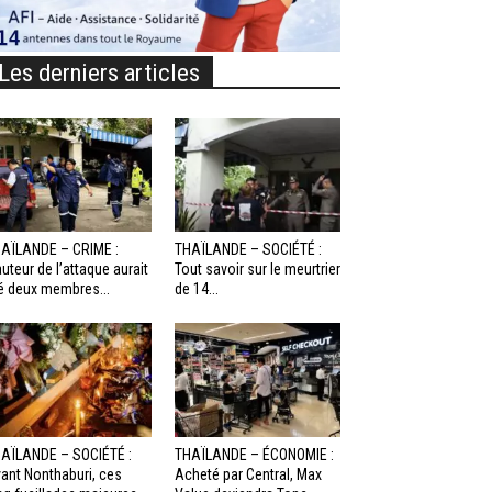
Les derniers articles
AÏLANDE – CRIME :
THAÏLANDE – SOCIÉTÉ :
auteur de l’attaque aurait
Tout savoir sur le meurtrier
é deux membres...
de 14...
AÏLANDE – SOCIÉTÉ :
THAÏLANDE – ÉCONOMIE :
ant Nonthaburi, ces
Acheté par Central, Max