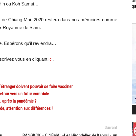
ci
a Hin ou Koh Samui…
qui
ées de Chiang Mai. 2020 restera dans nos mémoires comme
l’ex Royaume de Siam.
ire. Espérons qu’il reviendra…
scri
vez vous en cliquant
ici
.
ranger doivent pouvoir se faire vacciner
tour vers un futur immobile
 après la pandémie ?
, attention aux différences !
Suivant
du
BANGKOK – CINÉMA : «Les Hirondelles de Kaboul», un