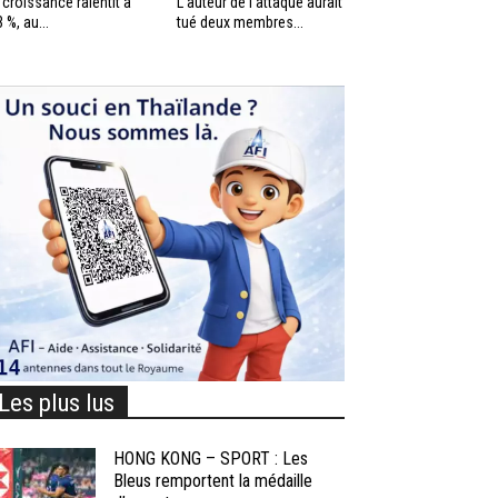
 croissance ralentit à
L’auteur de l’attaque aurait
3 %, au...
tué deux membres...
Les plus lus
HONG KONG – SPORT : Les
Bleus remportent la médaille