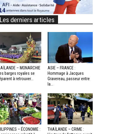
Les derniers articles
HAÏLANDE – MONARCHIE
ASIE – FRANCE :
Les barges royales se
Hommage à Jacques
éparent à retrouver...
Gravereau, passeur entre
la...
ILIPPINES – ÉCONOMIE :
THAÏLANDE – CRIME :