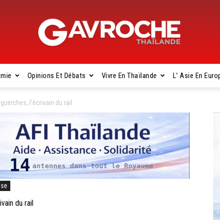
omie
Opinions Et Débats
Vivre En Thaïlande
L’ Asie En Euro
Gavroche
erches, l’écrivain du rail
Thaïlande
ise
ain du rail