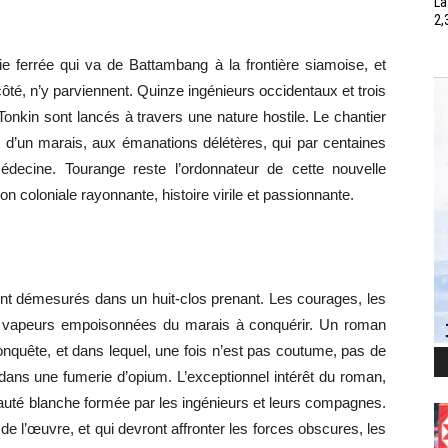
La
2,
oie ferrée qui va de Battambang à la frontière siamoise, et
côté, n’y parviennent. Quinze ingénieurs occidentaux et trois
Tonkin sont lancés à travers une nature hostile. Le chantier
e d’un marais, aux émanations délétères, qui par centaines
ecine. Tourange reste l’ordonnateur de cette nouvelle
ion coloniale rayonnante, histoire virile et passionnante.
ent démesurés dans un huit-clos prenant. Les courages, les
les vapeurs empoisonnées du marais à conquérir. Un roman
nquête, et dans lequel, une fois n’est pas coutume, pas de
ans une fumerie d’opium. L’exceptionnel intérêt du roman,
auté blanche formée par les ingénieurs et leurs compagnes.
 l’œuvre, et qui devront affronter les forces obscures, les