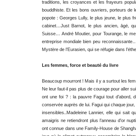
traditions, les croyances et les frayeurs pop
bouddhiste. Et les bons ouvriers, porteurs de le
popote : Georges Lully, le plus jeune, le plus f
cabinet…Just Barnot, le plus ancien, âgé, qu
Suisse… André Moutier, pour Tourange, le meil
entreprise mondiale bien peu reconnaissante… E
Mystère de l’Eurasien, qui se réfugie dans l’ét
Les femmes, force et beauté du livre
Beaucoup mourront ! Mais il y a surtout les femme
Ne leur faut-il pas plus de courage pour aller
ont une foi ? : la pauvre Fagui tout d’abord, 
conservée auprès de lui. Fagui qui chaque jour
insensibles..Madeleine Lannier, elle qui sait qu
amaigris ne retiendront plus l’anneau d’or nup
ont connue dans une Family-House de Shanghai, et