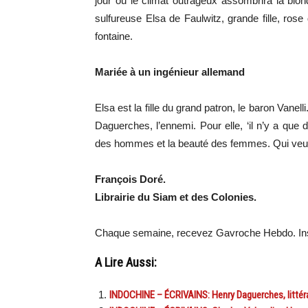
jour où le climat outrageux assombrira la blon
sulfureuse Elsa de Faulwitz, grande fille, ro
fontaine.
Mariée à un ingénieur allemand
Elsa est la fille du grand patron, le baron Vanel
Daguerches, l’ennemi. Pour elle, ‘il n’y a que 
des hommes et la beauté des femmes. Qui veut c
François Doré.
Librairie du Siam et des Colonies.
Chaque semaine, recevez Gavroche Hebdo. In
A Lire Aussi:
INDOCHINE – ÉCRIVAINS: Henry Daguerches, littér