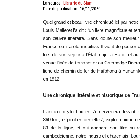
La source :
Librairie du Siam
Date de publication : 16/11/2020
Quel grand et beau livre chroniqué ici par notre
Louis Malleret l’a dit : ‘un livre magnifique et t
son œuvre littéraire. Sans doute son meilleur
France où il a été mobilisé. Il vient de passe
lors de son séjour à l’État-major à Hanoï et au
venue l’idée de transposer au Cambodge l’incro
ligne de chemin de fer de Haïphong à Yunannfou
en 1912.
Une chronique littéraire et historique de Fr
L’ancien polytechnicien s’émerveillera devant l
860 km, le ‘pont en dentelles’, exploit unique d
83 de la ligne, et qui donnera son titre a
cambodgienne, notre industriel charentais, Lou