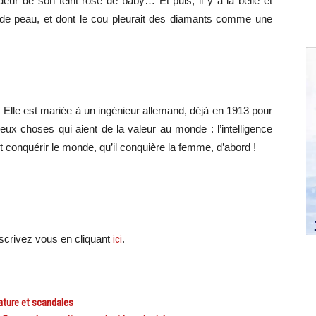
deur de son teint rose de baby… Et puis, il y a la belle et
se de peau, et dont le cou pleurait des diamants comme une
li. Elle est mariée à un ingénieur allemand, déjà en 1913 pour
deux choses qui aient de la valeur au monde : l’intelligence
onquérir le monde, qu’il conquière la femme, d’abord !
scri
vez vous en cliquant
ici
.
ature et scandales