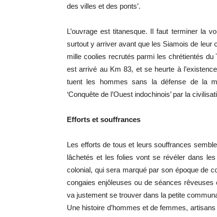
des villes et des ponts’.
L’ouvrage est titanesque. Il faut terminer la v
surtout y arriver avant que les Siamois de leur 
mille coolies recrutés parmi les chrétientés du 
est arrivé au Km 83, et se heurte à l’existenc
tuent les hommes sans la défense de la méd
‘Conquête de l’Ouest indochinois’ par la civilisat
Efforts et souffrances
Les efforts de tous et leurs souffrances sembl
lâchetés et les folies vont se révéler dans 
colonial, qui sera marqué par son époque de co
congaies enjôleuses ou de séances rêveuses d
va justement se trouver dans la petite commun
Une histoire d’hommes et de femmes, artisans de