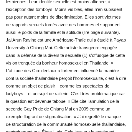
lesbiennes. Leur identité sexuelle est moins affichée, à
l’exception des tomboys. Moins visibles, elles n’en subissent
pas pour autant moins de discrimination. Elles sont victimes
de rapports sexuels forcés avec des hommes et supportent
aussi le poids de la famille et la solitude (lire page suivante).
Jai Arun Ravine est une Américano-Thaïe qui a étudié à Payap
University à Chiang Mai. Cette artiste transgenre engagée
dans la défense de la diversité sexuelle (1) s’offusque de cette
vision tronquée du bonheur homosexuel en Thaïlande. «
L’attitude des Occidentaux a fortement influencé la manière
dont la société thaïlandaise perçoit l’homosexualité, c’est à dire
comme un objet de plaisir – comme les spectacles de
ladyboys – et un sujet de raillerie. C’est très problématique car
la question est devenue taboue. » Elle cite l’annulation de la
seconde Gay Pride de Chiang Mai en 2009 comme un
exemple flagrant de stigmatisation. « J’ai regretté le manque
de structuration de la communauté homosexuelle thaïlandaise,
contrairement aux États-Unis. Cela joue sur le sentiment