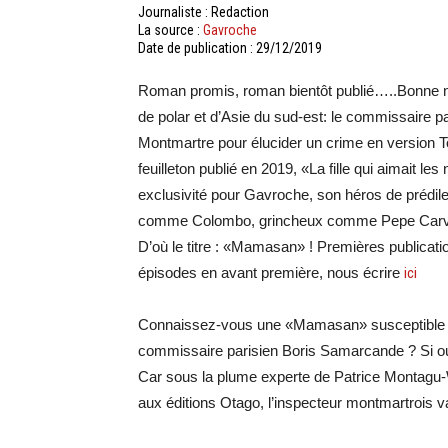
Journaliste : Redaction
La source :
Gavroche
Date de publication : 29/12/2019
Roman promis, roman bientôt publié…..Bonne no
de polar et d’Asie du sud-est: le commissaire p
Montmartre pour élucider un crime en version T
feuilleton publié en 2019, «La fille qui aimait 
exclusivité pour Gavroche, son héros de prédi
comme Colombo, grincheux comme Pepe Carvalho
D’où le titre : «Mamasan» ! Premières publication
épisodes en avant première, nous écrire
ici
Connaissez-vous une «Mamasan» susceptible de 
commissaire parisien Boris Samarcande ? Si oui, 
Car sous la plume experte de Patrice Montagu-Wi
aux éditions Otago, l’inspecteur montmartrois 