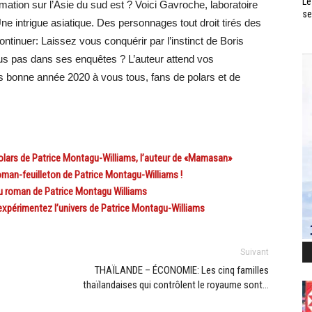
Le
ation sur l’Asie du sud est ? Voici Gavroche, laboratoire
se
 Une intrigue asiatique. Des personnages tout droit tirés des
inuer: Laissez vous conquérir par l’instinct de Boris
us pas dans ses enquêtes ? L’auteur attend vos
ès bonne année 2020 à vous tous, fans de polars et de
olars de Patrice Montagu-Williams, l’auteur de «Mamasan»
an-feuilleton de Patrice Montagu-Williams !
u roman de Patrice Montagu Williams
périmentez l’univers de Patrice Montagu-Williams
Suivant
THAÏLANDE – ÉCONOMIE: Les cinq familles
thaïlandaises qui contrôlent le royaume sont…