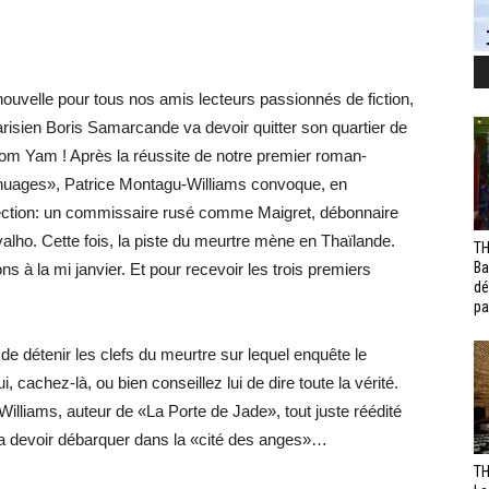
uvelle pour tous nos amis lecteurs passionnés de fiction,
arisien Boris Samarcande va devoir quitter son quartier de
om Yam ! Après la réussite de notre premier roman-
les nuages», Patrice Montagu-Williams convoque, en
lection: un commissaire rusé comme Maigret, débonnaire
. Cette fois, la piste du meurtre mène en Thaïlande.
TH
Ba
s à la mi janvier. Et pour recevoir les trois premiers
dé
pa
détenir les clefs du meurtre sur lequel enquête le
cachez-là, ou bien conseillez lui de dire toute la vérité.
lliams, auteur de «La Porte de Jade», tout juste réédité
va devoir débarquer dans la «cité des anges»…
TH