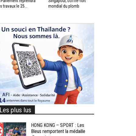
 Parlement reprendra
Singapour, coffre-fort
s travaux le 25...
mondial du plomb
Les plus lus
HONG KONG – SPORT : Les
Bleus remportent la médaille