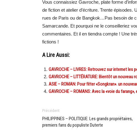
Vous connaissiez Gavroche, plate forme d’inform
de fiction et atelier d’écriture. Trente épisodes.
rues de Paris ou de Bangkok…Pas besoin de cont
Samarcande. Et pourquoi ne le conseilleriez vo
commentaires. Et il en tiendra compte ! Une tr
fictions !
A Lire Aussi:
GAVROCHE – LIVRES: Retrouvez sur internet les p
GAVROCHE – LITTÉRATURE: Bientôt un nouveau rom
ASIE – ROMAN: Pour fêter «Songkran». un nouvea
GAVROCHE – ROMANS: Avec la «voie du farang», ex
Précédent
PHILIPPINES – POLITIQUE: Les grands propriétaires,
premiers fans du populiste Duterte