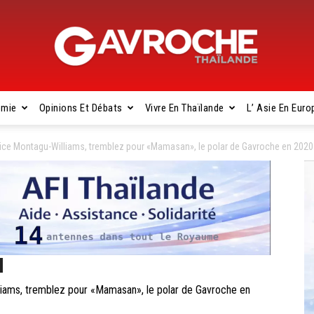
omie
Opinions Et Débats
Vivre En Thaïlande
L’ Asie En Euro
Gavroche
e Montagu-Williams, tremblez pour «Mamasan», le polar de Gavroche en 2020
Thaïlande
ms, tremblez pour «Mamasan», le polar de Gavroche en