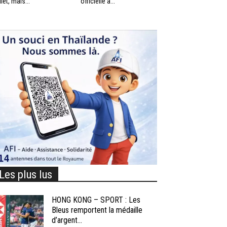
llet, mais...
officielle à...
Les plus lus
HONG KONG – SPORT : Les
Bleus remportent la médaille
d’argent...