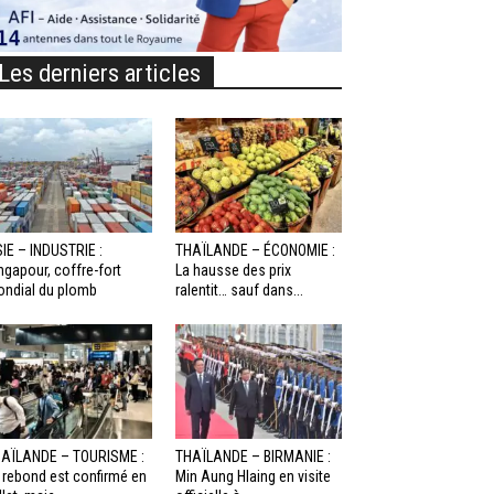
Les derniers articles
IE – INDUSTRIE :
THAÏLANDE – ÉCONOMIE :
ngapour, coffre-fort
La hausse des prix
ndial du plomb
ralentit… sauf dans...
AÏLANDE – TOURISME :
THAÏLANDE – BIRMANIE :
 rebond est confirmé en
Min Aung Hlaing en visite