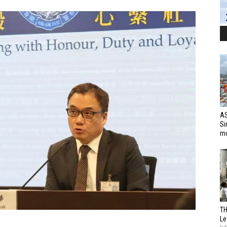
AS
Si
mo
TH
Le