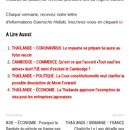
Chaque semaine, recevez notre lettre
d’informations
Gavroche Hebdo
. Inscrivez-vous en cliquant
ici
A Lire Aussi:
THAÏLANDE – CORONAVIRUS: Le royaume se prépare lui aussi au
futur vaccin
CAMBODGE – COMMERCE: Qu’est ce que l’accord «Tout sauf les
armes» dont l’UE vient d’exclure le Cambodge ?
THAÏLANDE – POLITIQUE : La Cour constitutionnelle veut clarifier la
possible dissolution de Move Forward
THAÏLANDE – ÉCONOMIE : La Thaïlande approuve l’exemption de
visa pour les entreprises japonaises
Précédent
Suivant
ASIE – ÉCONOMIE : Pourquoi la
THAÏLANDE / BIRMANIE – FRANCE
flambée du pétrole ne frappe pas
: Charlotte Le Layo détaille ses