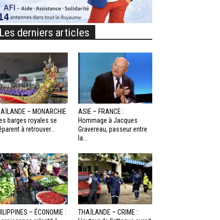
Les derniers articles
HAÏLANDE – MONARCHIE
ASIE – FRANCE :
Les barges royales se
Hommage à Jacques
éparent à retrouver...
Gravereau, passeur entre
la...
ILIPPINES – ÉCONOMIE :
THAÏLANDE – CRIME :