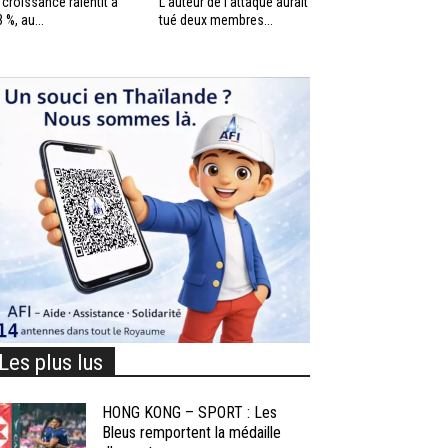
 croissance ralentit à
L’auteur de l’attaque aurait
3 %, au...
tué deux membres...
Les plus lus
HONG KONG – SPORT : Les
Bleus remportent la médaille