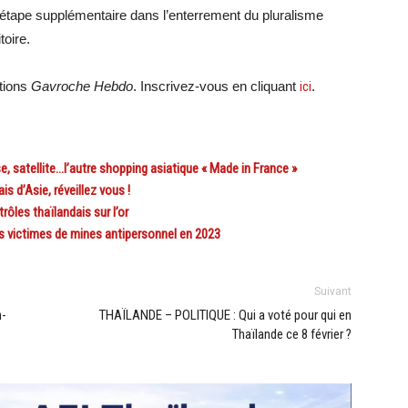
étape supplémentaire dans l’enterrement du pluralisme
toire.
ations
Gavroche Hebdo
. Inscrivez-vous en cliquant
ici
.
satellite…l’autre shopping asiatique « Made in France »
 d’Asie, réveillez vous !
es thaïlandais sur l’or
s victimes de mines antipersonnel en 2023
Suivant
n-
THAÏLANDE – POLITIQUE : Qui a voté pour qui en
Thaïlande ce 8 février ?