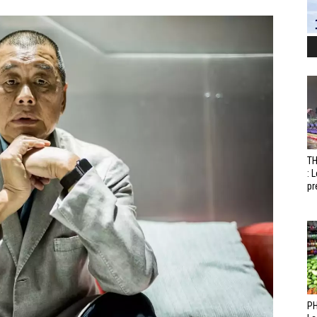
T
: 
pr
PH