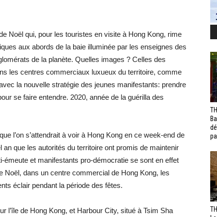
de Noël qui, pour les touristes en visite à Hong Kong, rime
ques aux abords de la baie illuminée par les enseignes des
glomérats de la planète. Quelles images ? Celles des
dans les centres commerciaux luxueux du territoire, comme
ec la nouvelle stratégie des jeunes manifestants: prendre
pour se faire entendre. 2020, année de la guérilla des
TH
Ba
dé
que l’on s’attendrait à voir à Hong Kong en ce week-end de
pa
l an que les autorités du territoire ont promis de maintenir
nti-émeute et manifestants pro-démocratie se sont en effet
 de Noël, dans un centre commercial de Hong Kong, les
ts éclair pendant la période des fêtes.
TH
l’île de Hong Kong, et Harbour City, situé à Tsim Sha