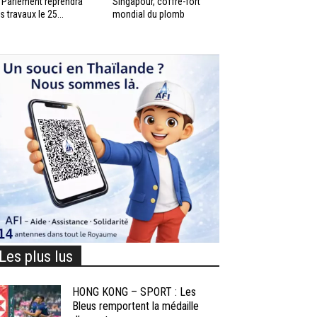
 Parlement reprendra
Singapour, coffre-fort
s travaux le 25...
mondial du plomb
Les plus lus
HONG KONG – SPORT : Les
Bleus remportent la médaille