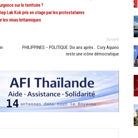
ence sur le territoire ?
 Lak Kok pris en otage par les protestataires
les visas britanniques
Suivant
in
PHILIPPINES – POLITIQUE: Dix ans après… Cory Aquino
reste une icône démocratique