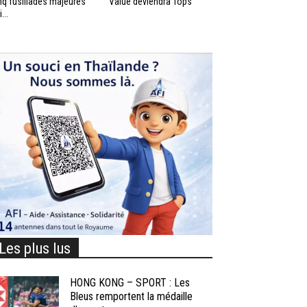
nq fusillades majeures
Value deviendra Tops
...
Les plus lus
HONG KONG – SPORT : Les
Bleus remportent la médaille