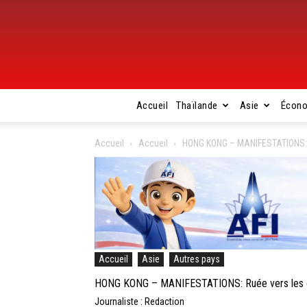
Accueil
Thaïlande
Asie
Écon
Accueil
Accueil
HONG KONG – MANIFESTATIONS: Ru
Accueil
Asie
Autres pays
HONG KONG – MANIFESTATIONS: Ruée vers les cart
Journaliste : Redaction