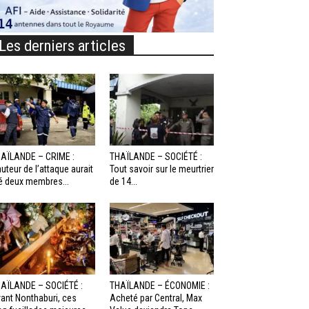
Les derniers articles
AÏLANDE – CRIME :
THAÏLANDE – SOCIÉTÉ :
auteur de l’attaque aurait
Tout savoir sur le meurtrier
é deux membres...
de 14...
AÏLANDE – SOCIÉTÉ :
THAÏLANDE – ÉCONOMIE :
ant Nonthaburi, ces
Acheté par Central, Max