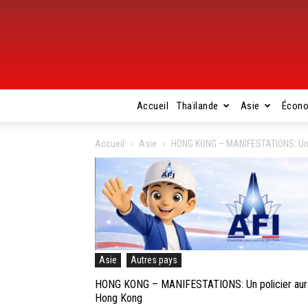
Accueil
Thaïlande
Asie
Écon
Accueil
Asie
HONG KONG – MANIFESTATIONS: Un pol
Asie
Autres pays
HONG KONG – MANIFESTATIONS: Un policier aurait 
Hong Kong