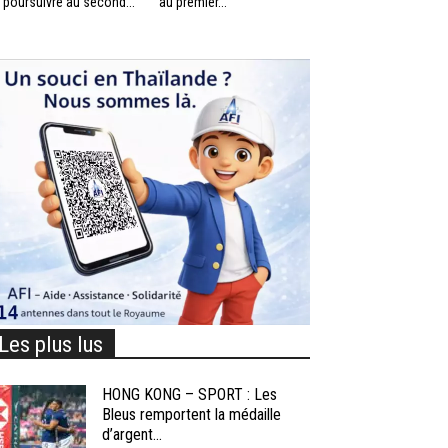
 poursuivre au second...
au premier...
Les plus lus
HONG KONG – SPORT : Les
Bleus remportent la médaille
d’argent...