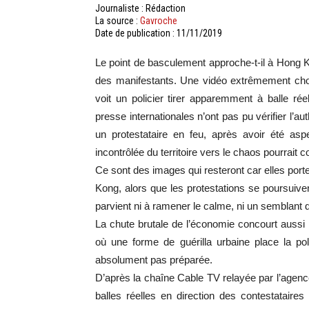
Journaliste : Rédaction
La source :
Gavroche
Date de publication : 11/11/2019
Le point de basculement approche-t-il à Hong Ko
des manifestants. Une vidéo extrêmement choqu
voit un policier tirer apparemment à balle ré
presse internationales n’ont pas pu vérifier l’a
un protestataire en feu, après avoir été asp
incontrôlée du territoire vers le chaos pourrait c
Ce sont des images qui resteront car elles port
Kong, alors que les protestations se poursuiven
parvient ni à ramener le calme, ni un semblant 
La chute brutale de l’économie concourt aussi
où une forme de guérilla urbaine place la pol
absolument pas préparée.
D’après la chaîne Cable TV relayée par l’agence 
balles réelles en direction des contestatair