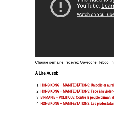
Chaque semaine, recevez Gavroche Hebdo. Ins
A Lire Aussi:
HONG KONG – MANIFESTATIONS: Un policier aurait t
HONG KONG – MANIFESTATIONS: Face à la violence
BIRMANIE – POLITIQUE: Contre le peuple birman, d
HONG KONG – MANIFESTATIONS: Les protestataires 