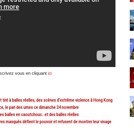
crivez vous en cliquant
ici
iré à balles réelles, des scènes d’extrême violence à Hong Kong
, le pari des urnes ce dimanche 24 novembre
es balles en caoutchouc…et des balles réelles
masqués défient le pouvoir et refusent de montrer leur visage