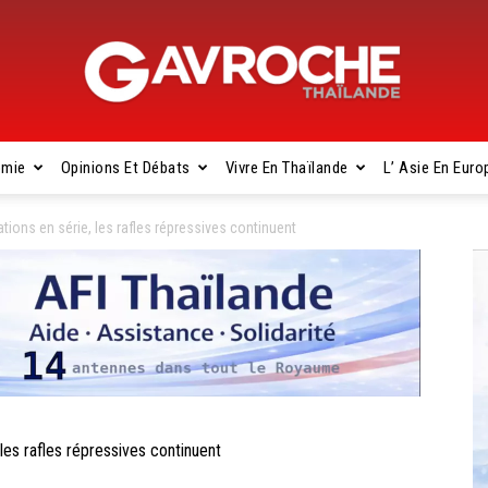
omie
Opinions Et Débats
Vivre En Thaïlande
L’ Asie En Euro
Gavroche
ions en série, les rafles répressives continuent
Thaïlande
es rafles répressives continuent