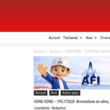
Accueil
Thaïlande
Asie
Écon
Accueil
Accueil
HONG KONG – POLITIQUE: Arrestat
Accueil
Asie
Autres pays
HONG KONG – POLITIQUE: Arrestations en série, l
Journaliste : Redaction