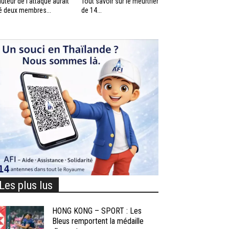
auteur de l’attaque aurait
Tout savoir sur le meurtrier
é deux membres...
de 14...
Les plus lus
HONG KONG – SPORT : Les
Bleus remportent la médaille