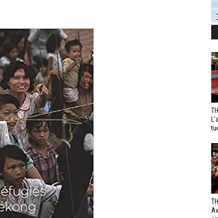
TH
L’
tu
TH
Av