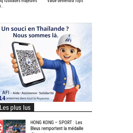
nq fusillades majeures
Value deviendra Tops
...
Les plus lus
HONG KONG – SPORT : Les
Bleus remportent la médaille