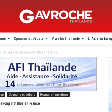
omie
Opinions Et Débats
Vivre En Thaïlande
L’ Asie En Euro
Gavroche
s réfugiés du Mékong installés en France
Thaïlande
ise
Opinions et débats
Romans-feuilletons
kong installés en France