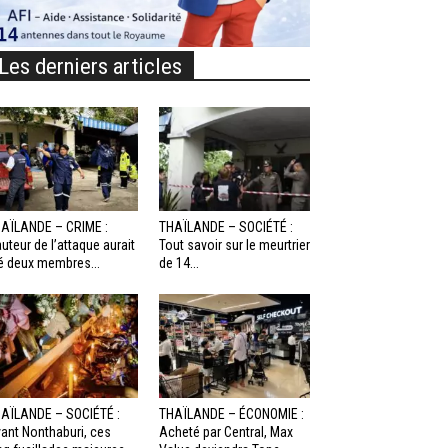
Les derniers articles
AÏLANDE – CRIME :
THAÏLANDE – SOCIÉTÉ :
auteur de l’attaque aurait
Tout savoir sur le meurtrier
é deux membres...
de 14...
AÏLANDE – SOCIÉTÉ :
THAÏLANDE – ÉCONOMIE :
ant Nonthaburi, ces
Acheté par Central, Max