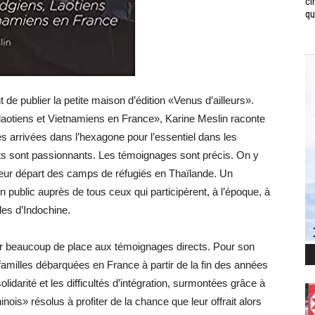
ci
qui
t de publier la petite maison d’édition «Venus d’ailleurs».
otiens et Vietnamiens en France», Karine Meslin raconte
lles arrivées dans l’hexagone pour l’essentiel dans les
cits sont passionnants. Les témoignages sont précis. On y
is leur départ des camps de réfugiés en Thaïlande. Un
 public auprès de tous ceux qui participèrent, à l’époque, à
es d’Indochine.
der beaucoup de place aux témoignages directs. Pour son
s familles débarquées en France à partir de la fin des années
solidarité et les difficultés d’intégration, surmontées grâce à
hinois» résolus à profiter de la chance que leur offrait alors