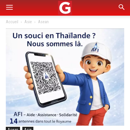
Accueil
Asie
Asean
Asean
Asie