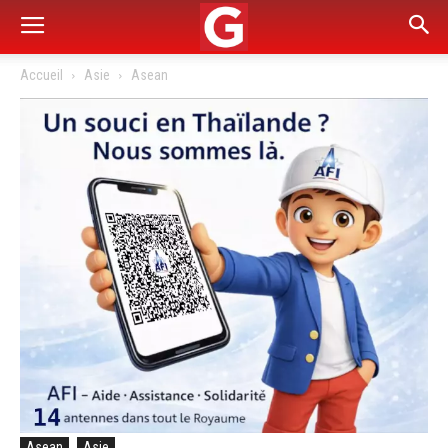
Accueil
Asie
Asean
Asean
Asie