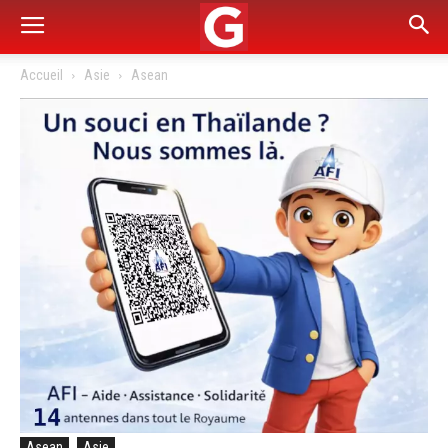
Accueil
Asie
Asean
Asean
Asie