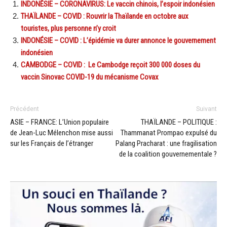
INDONÉSIE – CORONAVIRUS: Le vaccin chinois, l’espoir indonésien
THAÏLANDE – COVID : Rouvrir la Thaïlande en octobre aux
touristes, plus personne n’y croit
INDONÉSIE – COVID : L’épidémie va durer annonce le gouvernement
indonésien
CAMBODGE – COVID : Le Cambodge reçoit 300 000 doses du
vaccin Sinovac COVID-19 du mécanisme Covax
Précédent
Suivant
ASIE – FRANCE: L’Union populaire
THAÏLANDE – POLITIQUE :
de Jean-Luc Mélenchon mise aussi
Thammanat Prompao expulsé du
sur les Français de l’étranger
Palang Pracharat : une fragilisation
de la coalition gouvernementale ?