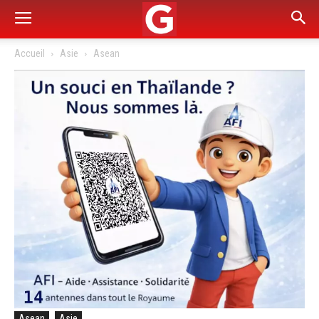
Accueil
Asie
Asean
Asean
Asie