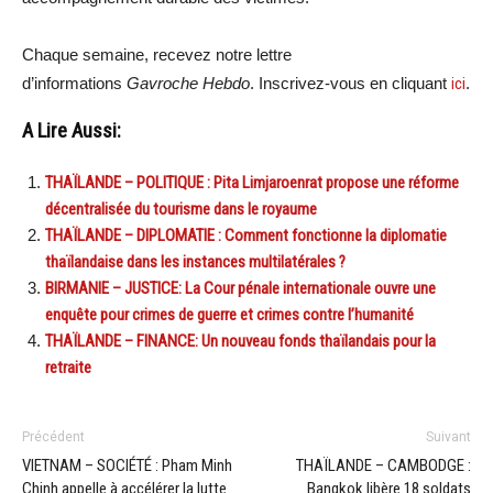
Chaque semaine, recevez notre lettre
d’informations
Gavroche Hebdo
. Inscrivez-vous en cliquant
ici
.
A Lire Aussi:
THAÏLANDE – POLITIQUE : Pita Limjaroenrat propose une réforme
décentralisée du tourisme dans le royaume
THAÏLANDE – DIPLOMATIE : Comment fonctionne la diplomatie
thaïlandaise dans les instances multilatérales ?
BIRMANIE – JUSTICE: La Cour pénale internationale ouvre une
enquête pour crimes de guerre et crimes contre l’humanité
THAÏLANDE – FINANCE: Un nouveau fonds thaïlandais pour la
retraite
Précédent
Suivant
VIETNAM – SOCIÉTÉ : Pham Minh
THAÏLANDE – CAMBODGE :
Chinh appelle à accélérer la lutte
Bangkok libère 18 soldats