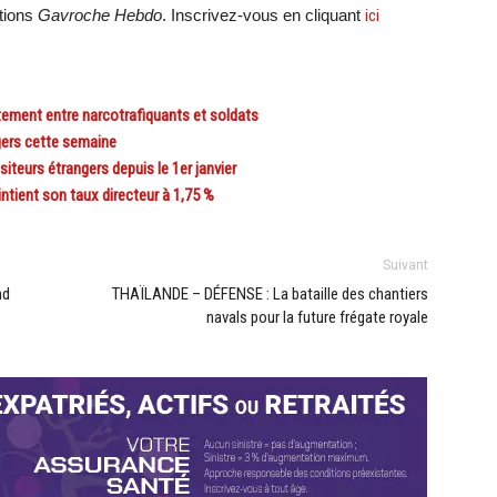
ations
Gavroche Hebdo
. Inscrivez-vous en cliquant
ici
ement entre narcotrafiquants et soldats
gers cette semaine
teurs étrangers depuis le 1er janvier
ient son taux directeur à 1,75 %
Suivant
nd
THAÏLANDE – DÉFENSE : La bataille des chantiers
navals pour la future frégate royale