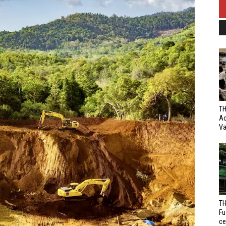
TH
Ac
Va
TH
Fu
ce