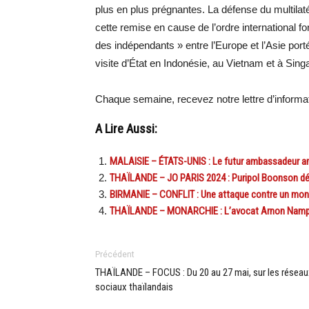
plus en plus prégnantes. La défense du multila
cette remise en cause de l’ordre international 
des indépendants » entre l’Europe et l’Asie port
visite d’État en Indonésie, au Vietnam et à Sin
Chaque semaine, recevez notre lettre d’inform
A Lire Aussi:
MALAISIE – ÉTATS-UNIS : Le futur ambassadeur am
THAÏLANDE – JO PARIS 2024 : Puripol Boonson dés
BIRMANIE – CONFLIT : Une attaque contre un mona
THAÏLANDE – MONARCHIE : L’avocat Arnon Nampha
Précédent
THAÏLANDE – FOCUS : Du 20 au 27 mai, sur les réseau
sociaux thaïlandais