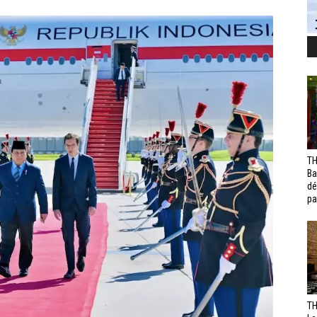
TH
Ba
dé
pa
TH