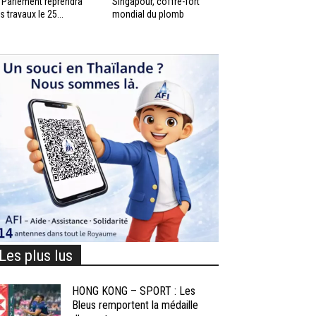
 Parlement reprendra
Singapour, coffre-fort
s travaux le 25...
mondial du plomb
Les plus lus
HONG KONG – SPORT : Les
Bleus remportent la médaille