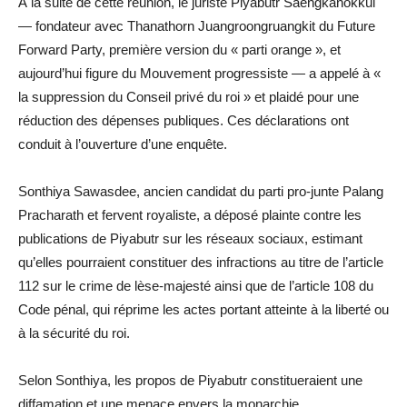
À la suite de cette réunion, le juriste Piyabutr Saengkanokkul
— fondateur avec Thanathorn Juangroongruangkit du Future
Forward Party, première version du « parti orange », et
aujourd’hui figure du Mouvement progressiste — a appelé à «
la suppression du Conseil privé du roi » et plaidé pour une
réduction des dépenses publiques. Ces déclarations ont
conduit à l’ouverture d’une enquête.
Sonthiya Sawasdee, ancien candidat du parti pro-junte Palang
Pracharath et fervent royaliste, a déposé plainte contre les
publications de Piyabutr sur les réseaux sociaux, estimant
qu’elles pourraient constituer des infractions au titre de l’article
112 sur le crime de lèse-majesté ainsi que de l’article 108 du
Code pénal, qui réprime les actes portant atteinte à la liberté ou
à la sécurité du roi.
Selon Sonthiya, les propos de Piyabutr constitueraient une
diffamation et une menace envers la monarchie.