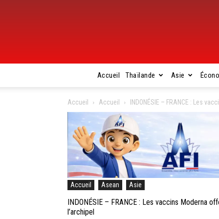
Accueil
Thaïlande
Asie
Écon
Accueil
Accueil
INDONÉSIE – FRANCE : Les vaccins
Accueil
Asean
Asie
INDONÉSIE – FRANCE : Les vaccins Moderna offert
l’archipel