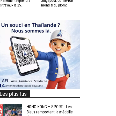
 Parlement reprendra
Singapour, coffre-fort
s travaux le 25...
mondial du plomb
Les plus lus
HONG KONG – SPORT : Les
Bleus remportent la médaille