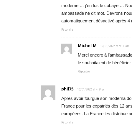
moderne … j’en fus le cobaye … Nou
ambassade ne dit mot. Devrons nous a
automatiquement désactivé après 4 
Répondre
Michel M
13/01/2022 at 9:16 am
Merci encore à l’ambassade d
le souhaitaient de bénéficier
Répondre
phil75
12/01/2022 at 4:24 pm
Après avoir fourgué son moderna don
France pour les expatriés dès 12 ans 
européens. La France les distribue au
Répondre