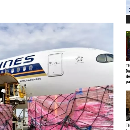
TH
Ba
dé
pa
TH