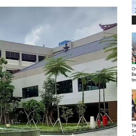
CH
Ba
te
TH
Se