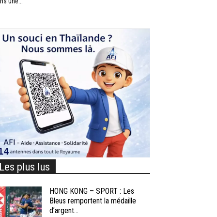
ns une...
Les plus lus
HONG KONG – SPORT : Les
Bleus remportent la médaille
d’argent...