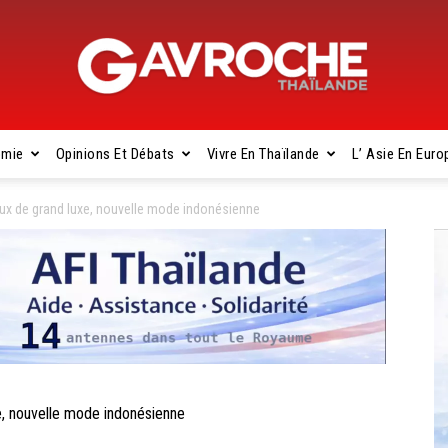
omie
Opinions Et Débats
Vivre En Thaïlande
L’ Asie En Euro
Gavroche
ux de grand luxe, nouvelle mode indonésienne
Thaïlande
, nouvelle mode indonésienne