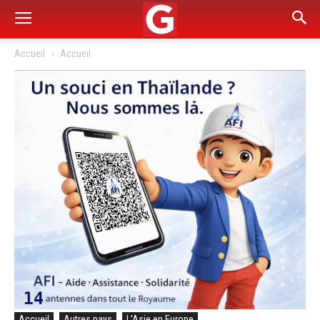
Accueil
Accueil
Accueil
Autres pays
L'Asie en Europe