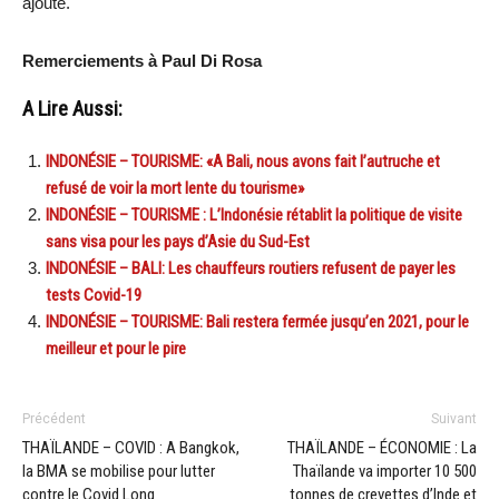
ajouté.
Remerciements à Paul Di Rosa
A Lire Aussi:
INDONÉSIE – TOURISME: «A Bali, nous avons fait l’autruche et
refusé de voir la mort lente du tourisme»
INDONÉSIE – TOURISME : L’Indonésie rétablit la politique de visite
sans visa pour les pays d’Asie du Sud-Est
INDONÉSIE – BALI: Les chauffeurs routiers refusent de payer les
tests Covid-19
INDONÉSIE – TOURISME: Bali restera fermée jusqu’en 2021, pour le
meilleur et pour le pire
Précédent
Suivant
THAÏLANDE – COVID : A Bangkok,
THAÏLANDE – ÉCONOMIE : La
la BMA se mobilise pour lutter
Thaïlande va importer 10 500
contre le Covid Long
tonnes de crevettes d’Inde et