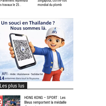
 Parlement reprendra
Singapour, coffre-fort
s travaux le 25...
mondial du plomb
Les plus lus
HONG KONG – SPORT : Les
Bleus remportent la médaille