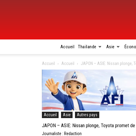
Accueil
Thaïlande
Asie
Écon
Accueil
Accueil
JAPON – ASIE: Nissan plonge, Toy
Accueil
Asie
Autres pays
JAPON – ASIE: Nissan plonge, Toyota promet de bât
Journaliste : Redaction