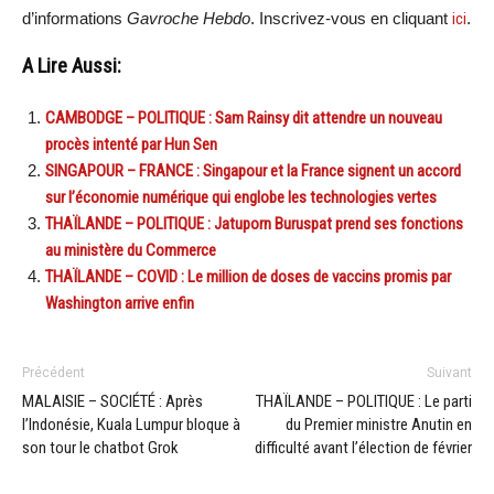
d’informations
Gavroche Hebdo
. Inscrivez-vous en cliquant
ici
.
A Lire Aussi:
CAMBODGE – POLITIQUE : Sam Rainsy dit attendre un nouveau
procès intenté par Hun Sen
SINGAPOUR – FRANCE : Singapour et la France signent un accord
sur l’économie numérique qui englobe les technologies vertes
THAÏLANDE – POLITIQUE : Jatuporn Buruspat prend ses fonctions
au ministère du Commerce
THAÏLANDE – COVID : Le million de doses de vaccins promis par
Washington arrive enfin
Précédent
Suivant
MALAISIE – SOCIÉTÉ : Après
THAÏLANDE – POLITIQUE : Le parti
l’Indonésie, Kuala Lumpur bloque à
du Premier ministre Anutin en
son tour le chatbot Grok
difficulté avant l’élection de février