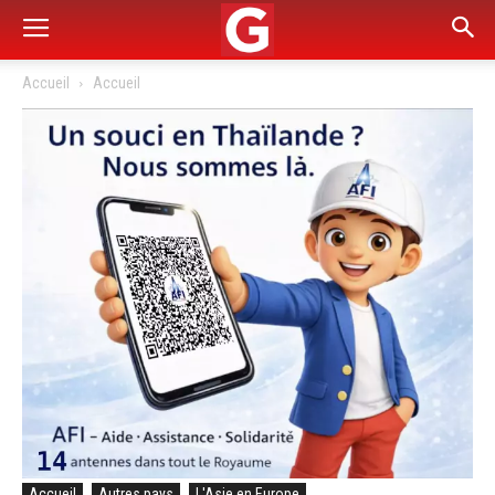
Accueil
Accueil
Accueil
Autres pays
L'Asie en Europe